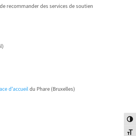
ile de recommander des services de soutien
al)
ace d’accueil
du Phare (Bruxelles)
Passe
Change