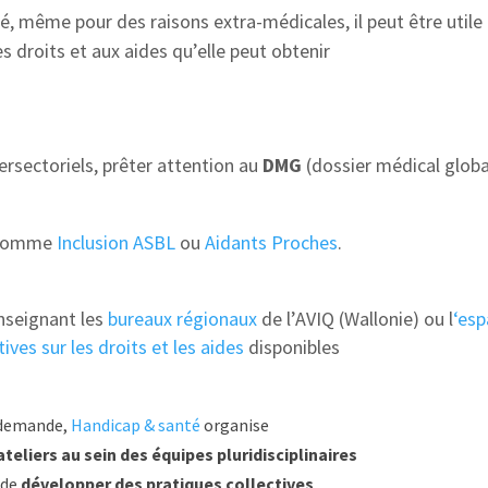
ulté, même pour des raisons extra-médicales, il peut être ut
 droits et aux aides qu’elle peut obtenir
ersectoriels, prêter attention au
DMG
(dossier médical glob
comme
Inclusion ASBL
ou
Aidants Proches
.
nseignant les
bureaux régionaux
de l’AVIQ (Wallonie) ou l
‘esp
ives sur les droits et les aides
disponibles
 demande,
Handicap & santé
organise
teliers au sein des équipes pluridisciplinaires
 de
développer des pratiques collectives