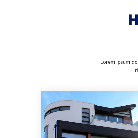
H
Lorem ipsum dolo
r