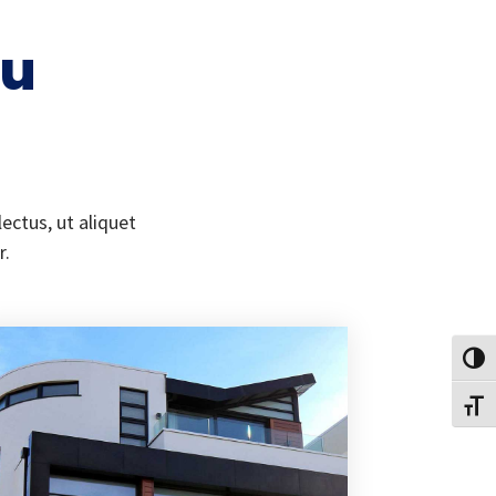
ou
ectus, ut aliquet
r.
Passe
Change