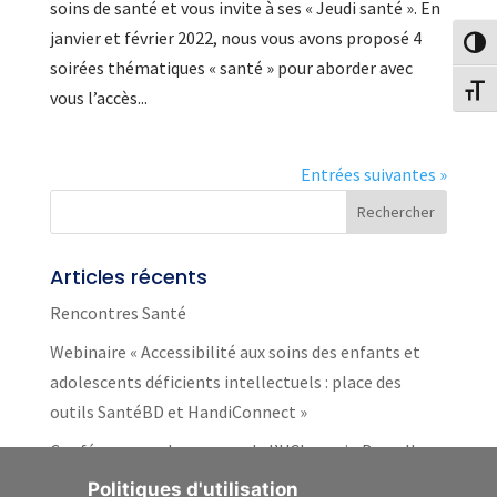
soins de santé et vous invite à ses « Jeudi santé ». En
janvier et février 2022, nous vous avons proposé 4
Passe
soirées thématiques « santé » pour aborder avec
Change
vous l’accès...
Entrées suivantes »
Articles récents
Rencontres Santé
Webinaire « Accessibilité aux soins des enfants et
adolescents déficients intellectuels : place des
outils SantéBD et HandiConnect »
Conférence sur le campus de l’UCLouvain Bruxelles
Woluwe
Politiques d'utilisation