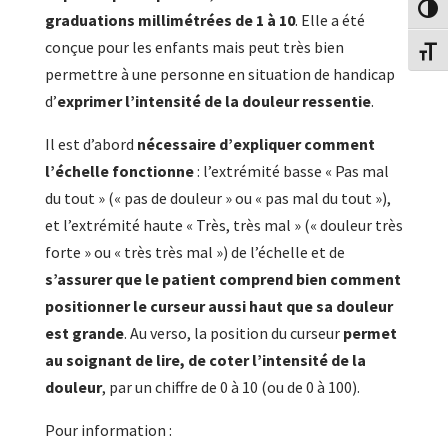
Passe
graduations millimétrées de 1 à 10
. Elle a été
conçue pour les enfants mais peut très bien
Change
permettre à une personne en situation de handicap
d’
exprimer l’intensité de la douleur ressentie
.
Il est d’abord
nécessaire d’expliquer comment
l’échelle fonctionne
: l’extrémité basse « Pas mal
du tout » (« pas de douleur » ou « pas mal du tout »),
et l’extrémité haute « Très, très mal » (« douleur très
forte » ou « très très mal ») de l’échelle et de
s’assurer que le patient comprend bien comment
positionner le curseur aussi haut que sa douleur
est grande
. Au verso, la position du curseur
permet
au soignant de lire, de coter l’intensité de la
douleur
, par un chiffre de 0 à 10 (ou de 0 à 100).
Pour information :